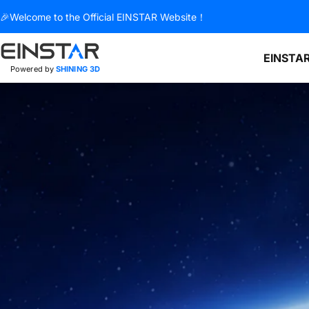
コンテンツへスキップ
🎉Welcome to the Official EINSTAR Website！
EINSTAR
Powered by
SHINING 3D