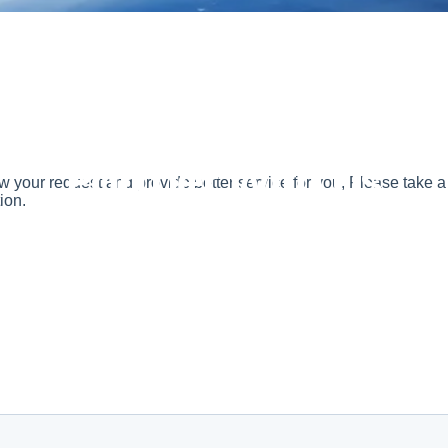
Partner
With
Us