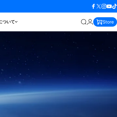
Facebook
X (Twitter)
Instagra
YouTu
Ti
について
Store
検索
ログイン