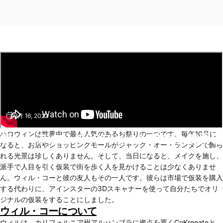
9月 16, 2022
ハロウィンは世界中で最も人気のあるお祭りの一つです。毎年10月に
アインスターの3Dスキャン技術を使用
なると、お店やショッピングモールがジャック・オー・ランタンで飾ら
れる光景は珍しくありません。そして、当日になると、メイクを施し、
派手で人目を引く仮装で街を歩く人を見かけることは少なくありませ
ん。ウィル・コーと彼の友人もその一人です。彼らは市場で仮装を購入
する代わりに、アインスターの3Dスキャナーを使って自分たちでオリ
ジナルの仮装をすることにしました。
ウィル・コーについて
ウィルは、カリフォルニア州アルハンブラに拠点を置くCoKreeateと、