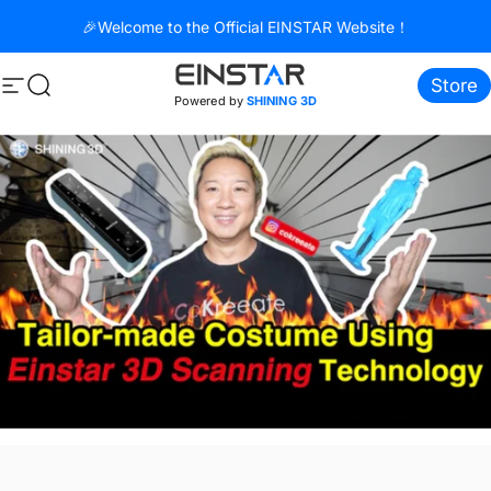
コンテンツへスキップ
🎉Welcome to the Official EINSTAR Website！
Store
サイトナビゲーション
検索
Powered by
SHINING 3D