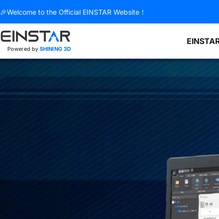
コンテンツへスキップ
🎉Welcome to the Official EINSTAR Website！
EINSTAR
Powered by
SHINING 3D