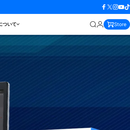
Facebook
X (Twitter)
Instagra
YouTu
Ti
について
Store
検索
ログイン