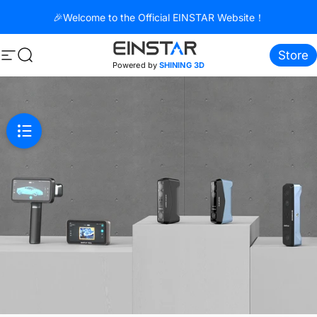
Direkt zum Inhalt
🎉Welcome to the Official EINSTAR Website！
Store
Seitennavigation
Suche
Powered by
SHINING 3D