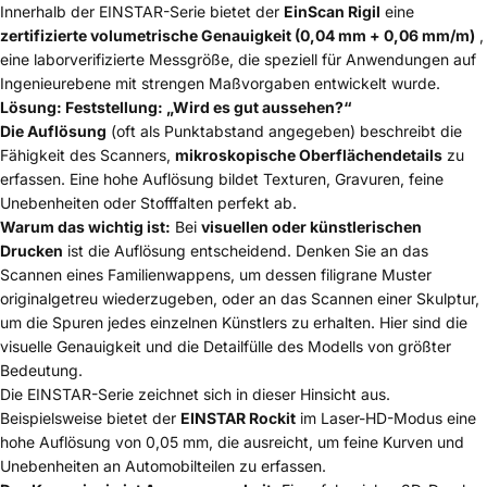
Innerhalb der EINSTAR-Serie bietet der
EinScan Rigil
eine
zertifizierte volumetrische Genauigkeit (0,04 mm + 0,06 mm/m)
,
eine laborverifizierte Messgröße, die speziell für Anwendungen auf
Ingenieurebene mit strengen Maßvorgaben entwickelt wurde.
Lösung: Feststellung: „Wird es gut aussehen?“
Die Auflösung
(oft als Punktabstand angegeben) beschreibt die
Fähigkeit des Scanners,
mikroskopische Oberflächendetails
zu
erfassen. Eine hohe Auflösung bildet Texturen, Gravuren, feine
Unebenheiten oder Stofffalten perfekt ab.
Warum das wichtig ist:
Bei
visuellen oder künstlerischen
Drucken
ist die Auflösung entscheidend. Denken Sie an das
Scannen eines Familienwappens, um dessen filigrane Muster
originalgetreu wiederzugeben, oder an das Scannen einer Skulptur,
um die Spuren jedes einzelnen Künstlers zu erhalten. Hier sind die
visuelle Genauigkeit und die Detailfülle des Modells von größter
Bedeutung.
Die EINSTAR-Serie zeichnet sich in dieser Hinsicht aus.
Beispielsweise bietet der
EINSTAR Rockit
im Laser-HD-Modus eine
hohe Auflösung von 0,05 mm, die ausreicht, um feine Kurven und
Unebenheiten an Automobilteilen zu erfassen.