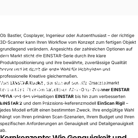
Ob Bastler, Cosplayer, Ingenieur oder Autoenthusiast – der richtige
3D-Scanner kann Ihren Workflow vom Konzept zum fertigen Objekt
grundlegend verändern. Angesichts der zahlreichen Optionen auf
dem Markt sticht die EINSTAR-Serie durch ihre klare
Dezember 10, 2025
Produktpositionierung und ihre bewährte, zuverlässige Qualität
hervor und ist damit die erste Wahl für Hobbyisten und
Welcher
3D-Scanner
eignet
sich
am
professionelle Kreative gleichermaßen.
besten
für
den
3D-Druck?
Ein
Vom
EINSTAR Rockit
, der sich auf den Kfz-Ersatzteilmarkt
Leitfaden
zur
Auswahl
Ihres
konzentriert, über den kabellosen All-in-One-
Scanner EINSTAR
VEGA
und den vielseitigen
EINSTAR
bis hin zum verbesserten
EINSTAR-Scanners.
EINSTAR 2
und dem Präzisions-Referenzmodell
EinScan Rigil
–
jedes Modell erfüllt einen bestimmten Zweck. Ihre endgültige Wahl
hängt von Ihren primären Scan-Szenarien, Ihrem Budget und Ihren
spezifischen Anforderungen an Genauigkeit und Detailgenauigkeit
ab.
Kernkonzepte: Wie Genauigkeit und