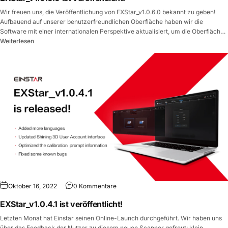
Wir freuen uns, die Veröffentlichung von EXStar_v1.0.6.0 bekannt zu geben!
Aufbauend auf unserer benutzerfreundlichen Oberfläche haben wir die
Software mit einer internationalen Perspektive aktualisiert, um die Oberfläche
lesbarer und einfacher zu verwenden zu machen. Nachfolgend finden Sie die
Weiterlesen
Details dieses...
Oktober 16, 2022
0 Kommentare
EXStar_v1.0.4.1 ist veröffentlicht!
Letzten Monat hat Einstar seinen Online-Launch durchgeführt. Wir haben uns
über das Feedback der Nutzer zu diesem neuen Scanner gefreut: klein,