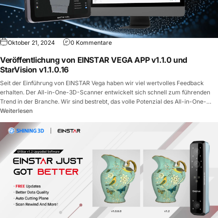
Oktober 21, 2024
0 Kommentare
Veröffentlichung von EINSTAR VEGA APP v1.1.0 und
StarVision v1.1.0.16
Seit der Einführung von EINSTAR Vega haben wir viel wertvolles Feedback
erhalten. Der All-in-One-3D-Scanner entwickelt sich schnell zum führenden
Trend in der Branche. Wir sind bestrebt, das volle Potenzial des All-in-One-
Designs auszuschöpfen, um die Bedürfnisse unserer Kunden noch besser zu
Weiterlesen
erfüllen.
Wir freuen uns, heute ein umfangreiches Update für die Vega APP v1.1 bekannt
zu geben. Es bietet erweiterte Funktionen im Schnellmodus und eine
benutzerfreundlichere Bedienung. Dieses Update ist ein schnelleres und
intuitiveres Tool, mit dem Sie mühelos Ihre eigene 3D-Welt mit einem schnellen
und übersichtlichen Workflow erstellen können.