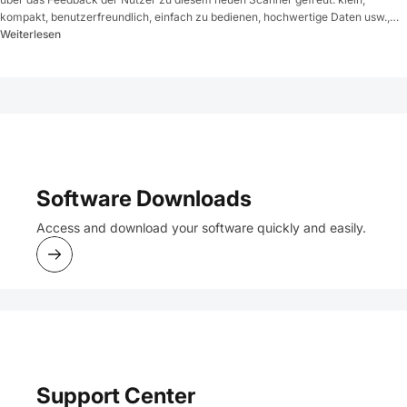
kompakt, benutzerfreundlich, einfach zu bedienen, hochwertige Daten usw.,
aber es muss noch MEHR geben. Aufbauend auf dieser benutzerfreundlichen
Weiterlesen
Benutzeroberfläche...
Software Downloads
Access and download your software quickly and easily.
Support Center